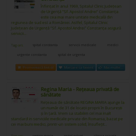
Înfiinţat în anul 1969, Spitalul Clinic Judeţean
de Urgenţă ”Sf. Apostol Andrei” Constanţa
este cea mai mare unitate medicală din
regiunea de sud est a României. Astfel, Spitalul Clinic
Judeţean de Urgenţă ”Sf. Apostol Andrei” Constanţa asigură
servicii...
spital constanta
servicii medicale
medici
Tag-uri:
urgente constanta
spital de urgenta
Promovează link-ul
Marcare ca favorit
Mai multe...
Regina Maria - Rețeaua privată de
sănătate
Rețeaua de sănătate REGINA MARIA ajunge la
un număr de 31 de locații proprii în București
și în țară. Vrem sa stabilim cel mai inalt
standard in serviciile medicale private din Romania, bazat pe
cei mai buni medici, printr-un sistem solid, însufleţit...
regina maria
spital privat
clinica privata
Tag-uri: