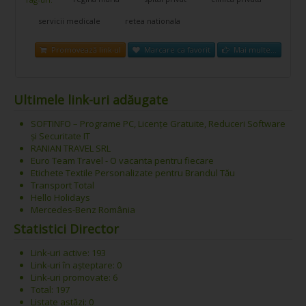
servicii medicale
retea nationala
Promovează link-ul
Marcare ca favorit
Mai multe...
Ultimele link-uri adăugate
SOFTINFO – Programe PC, Licențe Gratuite, Reduceri Software
și Securitate IT
RANIAN TRAVEL SRL
Euro Team Travel - O vacanta pentru fiecare
Etichete Textile Personalizate pentru Brandul Tău
Transport Total
Hello Holidays
Mercedes-Benz România
Statistici Director
Link-uri active: 193
Link-uri în așteptare: 0
Link-uri promovate: 6
Total: 197
Listate astăzi: 0