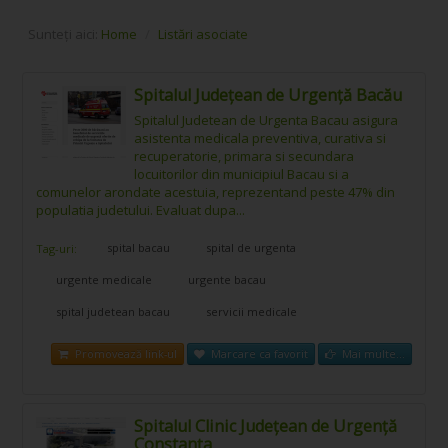
Sunteți aici:
Home
/
Listări asociate
Spitalul Județean de Urgență Bacău
Spitalul Judetean de Urgenta Bacau asigura
asistenta medicala preventiva, curativa si
recuperatorie, primara si secundara
locuitorilor din municipiul Bacau si a
comunelor arondate acestuia, reprezentand peste 47% din
populatia judetului. Evaluat dupa...
spital bacau
spital de urgenta
Tag-uri:
urgente medicale
urgente bacau
spital judetean bacau
servicii medicale
Promovează link-ul
Marcare ca favorit
Mai multe...
Spitalul Clinic Județean de Urgență
Constanța