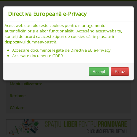
Directiva Europeană e-Privacy
Acest website folosește cookies pentru managementul
autentificărilor și a altor funcționalități. Accesând acest website,
Catalog web SEO PREMIUM Românesc -
sunteți de acord ca aceste tipuri de cookies să fie plasate în
dispozitivul dumneavoastră.
Link-uri asociate cu „servicii medicale”
Accesare documente legate de Directiva EU e-Privacy
Accesare documente GDPR
PeAlese.com
Accept
Refuz
Adăugare link
Meniu utilizator
Reclame
Căutare