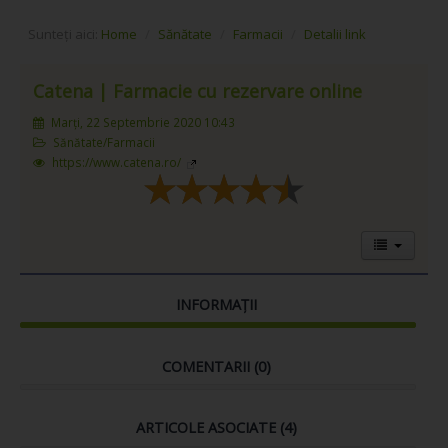
Sunteți aici:
Home
/
Sănătate
/
Farmacii
/
Detalii link
Catena | Farmacie cu rezervare online
Marți, 22 Septembrie 2020 10:43
Sănătate/Farmacii
https://www.catena.ro/
INFORMAȚII
COMENTARII (
0
)
ARTICOLE ASOCIATE (4)