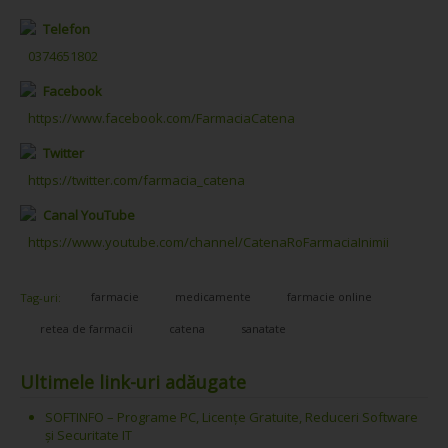
Telefon
0374651802
Facebook
https://www.facebook.com/FarmaciaCatena
Twitter
https://twitter.com/farmacia_catena
Canal YouTube
https://www.youtube.com/channel/CatenaRoFarmaciaInimii
farmacie
medicamente
farmacie online
Tag-uri:
retea de farmacii
catena
sanatate
Ultimele link-uri adăugate
SOFTINFO – Programe PC, Licențe Gratuite, Reduceri Software
și Securitate IT