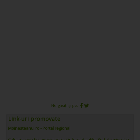
Ne găsiți și pe:
Link-uri promovate
Moinesteanul.ro - Portal regional
Cele mai noi știri, evenimente și informații utile. Portal regional cu