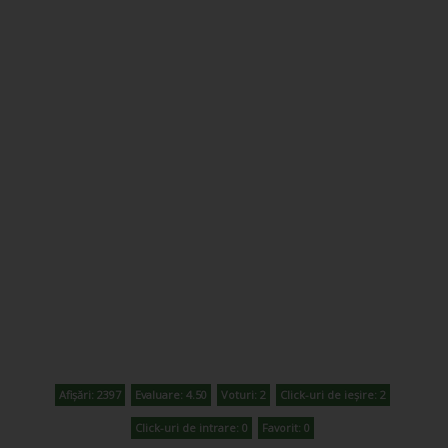
Afișări: 2397
Evaluare: 4.50
Voturi: 2
Click-uri de ieșire: 2
Click-uri de intrare: 0
Favorit: 0