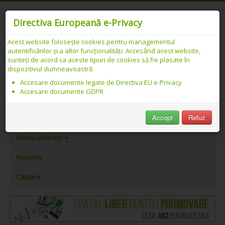
Directiva Europeană e-Privacy
Acest website folosește cookies pentru managementul
autentificărilor și a altor funcționalități. Accesând acest website,
Catalog web SEO PREMIUM Românesc -
sunteți de acord ca aceste tipuri de cookies să fie plasate în
dispozitivul dumneavoastră.
Detalii link
Accesare documente legate de Directiva EU e-Privacy
Accesare documente GDPR
PeAlese.com
Accept
Refuz
Adăugare link
Meniu utilizator
Reclame
Căutare