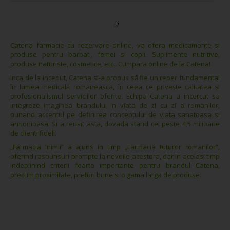
Catena farmacie cu rezervare online, va ofera medicamente si
produse pentru barbati, femei si copii. Suplimente nutritive,
produse naturiste, cosmetice, etc.. Cumpara online de la Catena!
Inca de la inceput, Catena si-a propus să fie un reper fundamental
în lumea medicală romaneasca, în ceea ce priveşte calitatea şi
profesionalismul serviciilor oferite. Echipa Catena a incercat sa
integreze imaginea brandului in viata de zi cu zi a romanilor,
punand accentul pe definirea conceptului de viata sanatoasa si
armonioasa. Si a reusit asta, dovada stand cei peste 4,5 milioane
de clienti fideli.
„Farmacia Inimii” a ajuns in timp „Farmacia tuturor romanilor”,
oferind raspunsuri prompte la nevoile acestora, dar in acelasi timp
indeplinind criterii foarte importante pentru brandul Catena,
precum proximitate, preturi bune si o gama larga de produse.