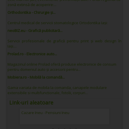
zonă extinsă de acoperire:...
Orthodontika - Chirurgie și...
Centrul medical de servicii stomatologice Ortodontika Iași:
neoBIZ.eu - Grafică publicitară...
Servicii profesionale de grafică pentru print și web design în
Iași....
Prolad.ro - Electronice auto...
Magazinul online Prolad oferă produse electronice de consum
pentru domeniul auto și accesorii pentru...
Mobiera.ro - Mobilă la comandă...
Gama variata de mobila la comanda, canapele modulare
extensibile si multifunctionale, fotolii, corpuri...
Link-uri aleatoare
Cazare Ineu - Pensiuni Ineu
Mobiera.
mobilă Ia