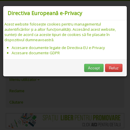
Directiva Europeană e-Privacy
Acest website folosește cookies pentru managementul
autentificărilor și a altor funcționalități. Accesând acest website,
Catalog web SEO PREMIUM Românesc -
sunteți de acord ca aceste tipuri de cookies să fie plasate în
dispozitivul dumneavoastră.
Adăugare link
Accesare documente legate de Directiva EU e-Privacy
Accesare documente GDPR
PeAlese.com
Accept
Refuz
Adăugare link
Meniu utilizator
Reclame
Căutare