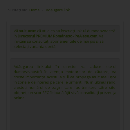
Sunteți aici:
Home
/
Adăugare link
Vă mulțumim că ați ales sa înscrieți link-ul dumneavoastră
în
Directorul PREMIUM Românesc - PeAlese.com
. Vă
invităm să consultați abonamentele de mai jos și să
selectați varianta dorită.
Adăugarea link-ului în director va aduce site-ul
dumneavoastră în atenția motoarelor de căutare, va
crește importanța acestuia și îl va propaga mult mai ușor
în zonele de interes pe care le urmăriți. Nu în ultimul rând,
creșteți numărul de pagini care fac trimitere către site,
obțineți un scor SEO îmbunătățit și vă consolidați prezența
online.