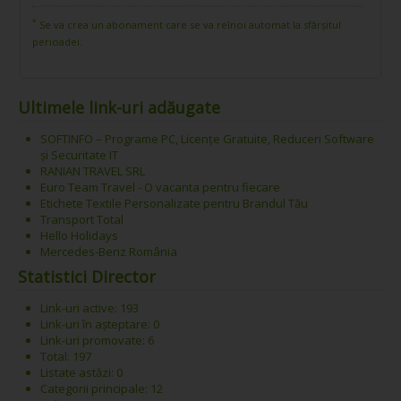
*
Se va crea un abonament care se va reînoi automat la sfârșitul
perioadei.
Ultimele link-uri adăugate
SOFTINFO – Programe PC, Licențe Gratuite, Reduceri Software
și Securitate IT
RANIAN TRAVEL SRL
Euro Team Travel - O vacanta pentru fiecare
Etichete Textile Personalizate pentru Brandul Tău
Transport Total
Hello Holidays
Mercedes-Benz România
Statistici Director
Link-uri active: 193
Link-uri în așteptare: 0
Link-uri promovate: 6
Total: 197
Listate astăzi: 0
Categorii principale: 12