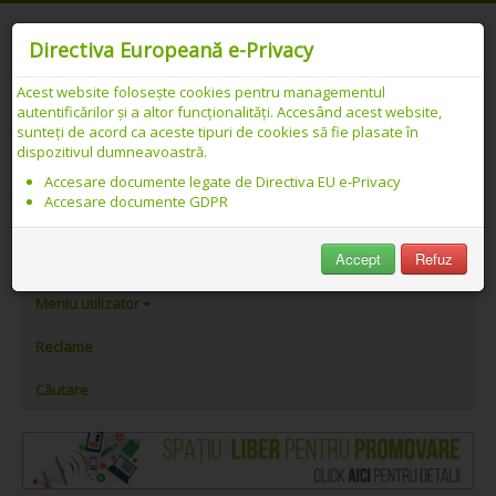
Directiva Europeană e-Privacy
Acest website folosește cookies pentru managementul
autentificărilor și a altor funcționalități. Accesând acest website,
Catalog web SEO PREMIUM Românesc -
sunteți de acord ca aceste tipuri de cookies să fie plasate în
dispozitivul dumneavoastră.
Link-uri asociate cu „pantofi piele”
Accesare documente legate de Directiva EU e-Privacy
Accesare documente GDPR
PeAlese.com
Accept
Refuz
Adăugare link
Meniu utilizator
Reclame
Căutare