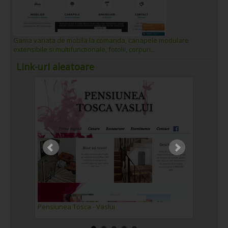
Gama variata de mobila la comanda, canapele modulare
extensibile si multifunctionale, fotolii, corpuri...
Link-uri aleatoare
Pensiunea Tosca - Vaslui
Mecanic 