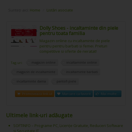
Sunteți aici:
Home
/
Listări asociate
Dolly Shoes - incaltaminte din piele
pentru toata familia
Magazin online cu incaltaminte de piele
pentru pentru barbati si femei. Preturi
competitive si oferte de neratat!
magazin online
incaltaminte online
Tag-uri:
magazin de incaltaminte
incaltaminte barbati
incaltaminte dama
pantofi piele
Promovează link-ul
Marcare ca favorit
Mai multe...
Ultimele link-uri adăugate
SOFTINFO – Programe PC, Licențe Gratuite, Reduceri Software
și Securitate IT