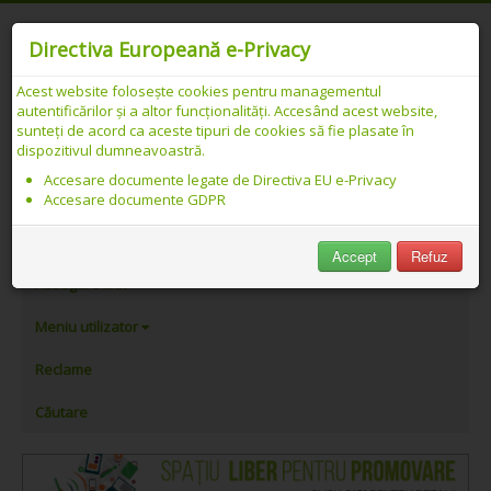
Directiva Europeană e-Privacy
Acest website folosește cookies pentru managementul
autentificărilor și a altor funcționalități. Accesând acest website,
Catalog web SEO PREMIUM Românesc -
sunteți de acord ca aceste tipuri de cookies să fie plasate în
dispozitivul dumneavoastră.
Link-uri asociate cu „magazin de
Accesare documente legate de Directiva EU e-Privacy
incaltaminte”
Accesare documente GDPR
PeAlese.com
Accept
Refuz
Adăugare link
Meniu utilizator
Reclame
Căutare