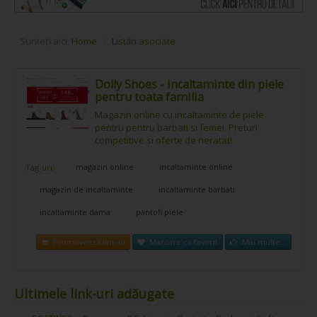
Sunteți aici:
Home
/
Listări asociate
Dolly Shoes - incaltaminte din piele
pentru toata familia
Magazin online cu incaltaminte de piele
pentru pentru barbati si femei. Preturi
competitive si oferte de neratat!
magazin online
incaltaminte online
Tag-uri:
magazin de incaltaminte
incaltaminte barbati
incaltaminte dama
pantofi piele
Promovează link-ul
Marcare ca favorit
Mai multe...
Ultimele link-uri adăugate