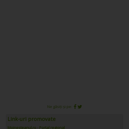
Ne găsiți și pe:
Link-uri promovate
Moinesteanul.ro - Portal regional