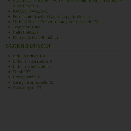
SOFTINFO – Programe PC, Licențe Gratuite, Reduceri Software
și Securitate IT
RANIAN TRAVEL SRL
Euro Team Travel - O vacanta pentru fiecare
Etichete Textile Personalizate pentru Brandul Tău
Transport Total
Hello Holidays
Mercedes-Benz România
Statistici Director
Link-uri active: 193
Link-uri în așteptare: 0
Link-uri promovate: 6
Total: 197
Listate astăzi: 0
Categorii principale: 12
Subcategorii: 95