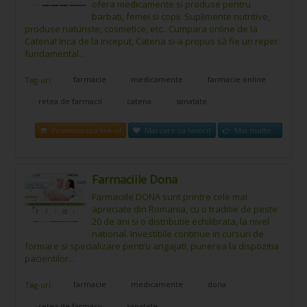
ofera medicamente si produse pentru
barbati, femei si copii. Suplimente nutritive,
produse naturiste, cosmetice, etc.. Cumpara online de la
Catena! Inca de la inceput, Catena si-a propus să fie un reper
fundamental...
farmacie
medicamente
farmacie online
Tag-uri:
retea de farmacii
catena
sanatate
Promovează link-ul
Marcare ca favorit
Mai multe...
Farmaciile Dona
Farmaciile DONA sunt printre cele mai
apreciate din Romania, cu o traditie de peste
20 de ani si o distributie echilibrata, la nivel
national. Investitiile continue in cursuri de
formare si specializare pentru angajati, punerea la dispozitia
pacientilor...
farmacie
medicamente
dona
Tag-uri:
retea de farmacii
sanatate