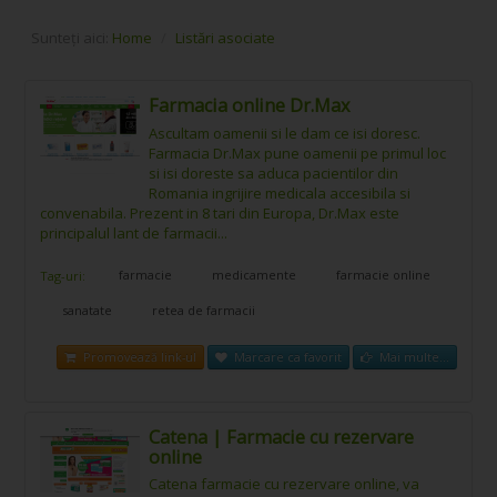
Sunteți aici:
Home
/
Listări asociate
Farmacia online Dr.Max
Ascultam oamenii si le dam ce isi doresc.
Farmacia Dr.Max pune oamenii pe primul loc
si isi doreste sa aduca pacientilor din
Romania ingrijire medicala accesibila si
convenabila. Prezent in 8 tari din Europa, Dr.Max este
principalul lant de farmacii...
farmacie
medicamente
farmacie online
Tag-uri:
sanatate
retea de farmacii
Promovează link-ul
Marcare ca favorit
Mai multe...
Catena | Farmacie cu rezervare
online
Catena farmacie cu rezervare online, va