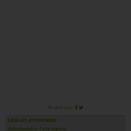
Ne găsiți și pe:
Link-uri promovate
Moinesteanul.ro - Portal regional