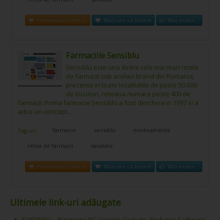
Promovează link-ul
Marcare ca favorit
Mai multe...
Farmaciile Sensiblu
Sensiblu este una dintre cele mai mari retele
de farmacii sub acelasi brand din Romania,
prezenta in toate localitatile de peste 50.000
de locuitori, reteaua numara peste 400 de
farmacii. Prima farmacie Sensiblu a fost deschisa in 1997 si a
adus un concept...
farmacie
sensiblu
medicamente
Tag-uri:
retea de farmacii
sanatate
Promovează link-ul
Marcare ca favorit
Mai multe...
Ultimele link-uri adăugate
SOFTINFO – Programe PC, Licențe Gratuite, Reduceri Software