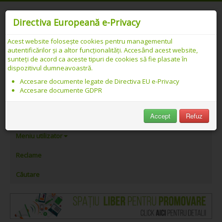
Directiva Europeană e-Privacy
Acest website folosește cookies pentru managementul
autentificărilor și a altor funcționalități. Accesând acest website,
Catalog web SEO PREMIUM Românesc -
sunteți de acord ca aceste tipuri de cookies să fie plasate în
dispozitivul dumneavoastră.
Link-uri asociate cu „farmacie”
Accesare documente legate de Directiva EU e-Privacy
Accesare documente GDPR
PeAlese.com
Accept
Refuz
Adăugare link
Meniu utilizator
Reclame
Căutare