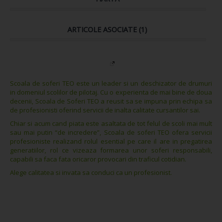
ARTICOLE ASOCIATE (1)
Scoala de soferi TEO este un leader si un deschizator de drumuri
in domeniul scolilor de pilotaj. Cu o experienta de mai bine de doua
decenii, Scoala de Soferi TEO a reusit sa se impuna prin echipa sa
de profesionisti oferind servicii de inalta calitate cursantilor sai.
Chiar si acum cand piata este asaltata de tot felul de scoli mai mult
sau mai putin “de incredere”, Scoala de soferi TEO ofera servicii
profesioniste realizand rolul esential pe care il are in pregatirea
generatiilor, rol ce vizeaza formarea unor soferi responsabili,
capabili sa faca fata oricaror provocari din traficul cotidian.
Alege calitatea si invata sa conduci ca un profesionist.