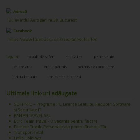
Adresă
Bulevardul Aerogarii nr.38, Bucuresti
Facebook
https://www.facebook.com/ScoaladesoferiTeo
scoala de soferi
scoala teo
permis auto
Tag-uri:
testare auto
vreau permis
permis de conducere
instructor auto
instructor bucuresti
Ultimele link-uri adăugate
SOFTINFO – Programe PC, Licențe Gratuite, Reduceri Software
și Securitate IT
RANIAN TRAVEL SRL
Euro Team Travel - O vacanta pentru fiecare
Etichete Textile Personalizate pentru Brandul Tău
Transport Total
Hello Holidays