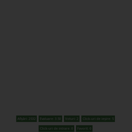
Afișări: 2532
Evaluare: 3.50
Voturi: 2
Click-uri de ieșire: 5
Click-uri de intrare: 0
Favorit: 0