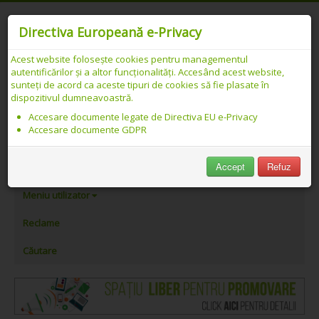
Directiva Europeană e-Privacy
Acest website folosește cookies pentru managementul
autentificărilor și a altor funcționalități. Accesând acest website,
Catalog web SEO PREMIUM Românesc -
sunteți de acord ca aceste tipuri de cookies să fie plasate în
dispozitivul dumneavoastră.
Detalii link
Accesare documente legate de Directiva EU e-Privacy
Accesare documente GDPR
PeAlese.com
Accept
Refuz
Adăugare link
Meniu utilizator
Reclame
Căutare