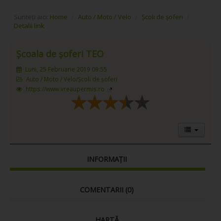
Sunteți aici:
Home
/
Auto / Moto / Velo
/
Școli de șoferi
/
Detalii link
Școala de șoferi TEO
Luni, 25 Februarie 2019 09:55
Auto / Moto / Velo/Școli de șoferi
https://www.vreaupermis.ro
INFORMAȚII
COMENTARII (
0
)
HARTĂ