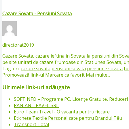
Cazare Sovata - Pensiuni Sovata
directorat2019
Cazare Sovata, cazare ieftina in Sovata la pensiuni din Sova
pe site unitati de cazare frumoase din Statiunea Sovata, unit
Tag-uri:
cazare sovata
pensiuni sovata
pensiune sovata
ho
Promovează link-ul
Marcare ca favorit
Mai multe...
Ultimele link-uri adăugate
SOFTINFO – Programe PC, Licențe Gratuite, Reduceri S
RANIAN TRAVEL SRL
Euro Team Travel - O vacanta pentru fiecare
Etichete Textile Personalizate pentru Brandul Tău
Transport Total