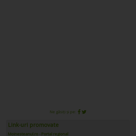
Ne găsiți și pe:
Link-uri promovate
Moinesteanul.ro - Portal regional