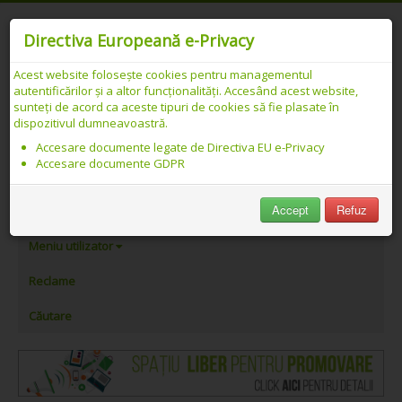
Directiva Europeană e-Privacy
Acest website folosește cookies pentru managementul
autentificărilor și a altor funcționalități. Accesând acest website,
Catalog web SEO PREMIUM Românesc -
sunteți de acord ca aceste tipuri de cookies să fie plasate în
dispozitivul dumneavoastră.
Link-uri asociate cu „mobila fagaras”
Accesare documente legate de Directiva EU e-Privacy
Accesare documente GDPR
PeAlese.com
Accept
Refuz
Adăugare link
Meniu utilizator
Reclame
Căutare