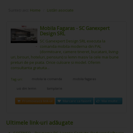
Sunteți aici:
Home
/
Listări asociate
Mobila Fagaras - SC Ganexpert
Design SRL
SC Ganexpert Design SRL executa la
comanda mobila moderna din PAL
(dormitoare, camere tineret, bucatarii, living-
uri, birouri, hoteluri, pensiuni) si lemn masiv la cele mai bune
preturi de pe piata. Orice culoare si model. Oferim
consultanta gratuita...
mobila la comanda
mobila fagaras
Tag-uri:
usi din lemn
tamplarie
Promovează link-ul
Marcare ca favorit
Mai multe...
Ultimele link-uri adăugate
SOFTINFO – Programe PC, Licențe Gratuite, Reduceri Software