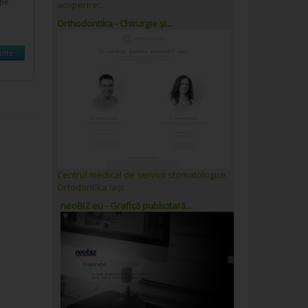
ție
acoperire:...
Orthodontika - Chirurgie și...
lte...
Centrul medical de servicii stomatologice
Ortodontika Iași:
neoBIZ.eu - Grafică publicitară...