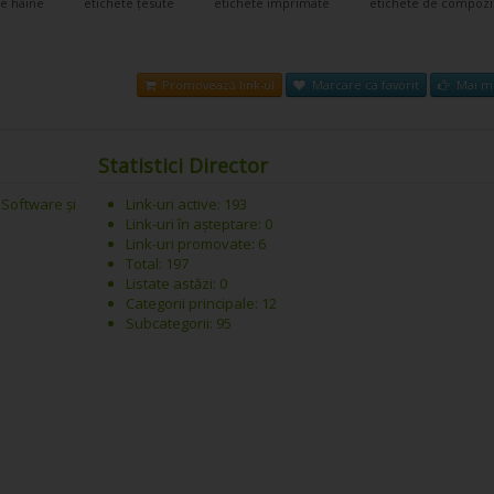
te haine
etichete țesute
etichete imprimate
etichete de compozi
Promovează link-ul
Marcare ca favorit
Mai mu
Statistici Director
 Software și
Link-uri active: 193
Link-uri în așteptare: 0
Link-uri promovate: 6
Total: 197
Listate astăzi: 0
Categorii principale: 12
Subcategorii: 95