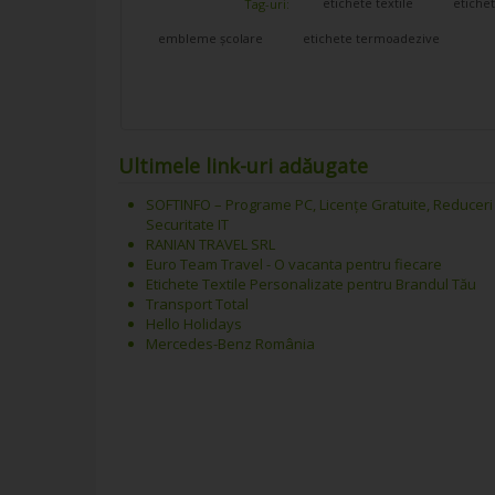
etichete textile
etiche
Tag-uri:
embleme școlare
etichete termoadezive
Ultimele link-uri adăugate
SOFTINFO – Programe PC, Licențe Gratuite, Reduceri
Securitate IT
RANIAN TRAVEL SRL
Euro Team Travel - O vacanta pentru fiecare
Etichete Textile Personalizate pentru Brandul Tău
Transport Total
Hello Holidays
Mercedes-Benz România