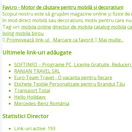
Favi.ro - Motor de căutare pentru mobilă și decorațiuni
Scopul nostru este să grupăm magazine online și fizice de c
în mod direct mobilă sau decorațiuni, motiv pentru care nu ve
Tag-uri:
mobila online
director de mobila
catalog mobila
ca
living
mobila birou
Promovează link-ul
Marcare ca favorit
Mai multe...
Ultimele link-uri adăugate
SOFTINFO – Programe PC, Licențe Gratuite, Reduceri S
RANIAN TRAVEL SRL
Euro Team Travel - O vacanta pentru fiecare
Etichete Textile Personalizate pentru Brandul Tău
Transport Total
Hello Holidays
Mercedes-Benz România
Statistici Director
Link-uri active: 193