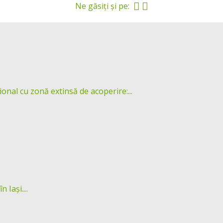
Ne găsiți și pe:
ional cu zonă extinsă de acoperire:...
 Iași....