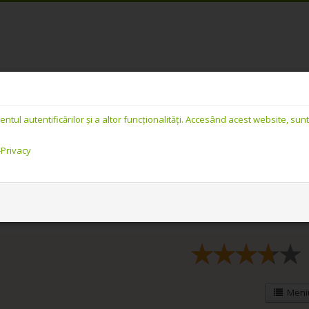
PREMIUM Românesc - Detalii link
Reclame
Căutare
l autentificărilor și a altor funcționalități. Accesând acest website, sunte
-Privacy
lțăminte
/
Detalii link
Meniu