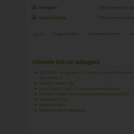
https://www.insta
Instagram
https://www.yout
Canal YouTube
magazin online
incaltaminte online
in
Tag-uri:
Ultimele link-uri adăugate
SOFTINFO – Programe PC, Licențe Gratuite, Reduceri
Securitate IT
RANIAN TRAVEL SRL
Euro Team Travel - O vacanta pentru fiecare
Etichete Textile Personalizate pentru Brandul Tău
Transport Total
Hello Holidays
Mercedes-Benz România