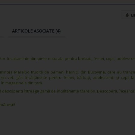
Li
ARTICOLE ASOCIATE (4)
or. Incaltaminte din piele naturala pentru barbati, femei, copii, adolescen
intea Marelbo trudită de oameni harnici, din Bucovina, care au trans
Google.ro
in veți găsi încălțăminte pentru femei, bărbați, adolescenți și copii l
i în magazinele din țară.
să descoperiți întreaga gamă de încălțăminte Marelbo. Descoperă, încearcă 
mânești!