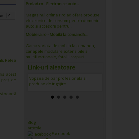
Prolad.ro - Electronice auto...
Magazinul online Prolad oferă produse
ke
0
electronice de consum pentru domeniul
auto și accesorii pentru...
Mobiera.ro - Mobilă la comandă...
Gama variata de mobila la comanda,
canapele modulare extensibile si
multifunctionale, fotolii, corpuri...
ti. Retea
Link-uri aleatoare
mis acest
Vopsea de par profesionala si
TRINITAS TV - Tel
a preț de
produse de ingrijire
Române
și poartă
Blog
Articole
Facebook