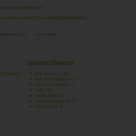
gram.com/marelboshoes/
ube.com/channel/UC53kyqUkrMLXBbNaM5nqBcQ
caltaminte piele
curele piele
Statistici Director
 Software și
Link-uri active: 193
Link-uri în așteptare: 0
Link-uri promovate: 6
Total: 197
Listate astăzi: 0
Categorii principale: 12
Subcategorii: 95