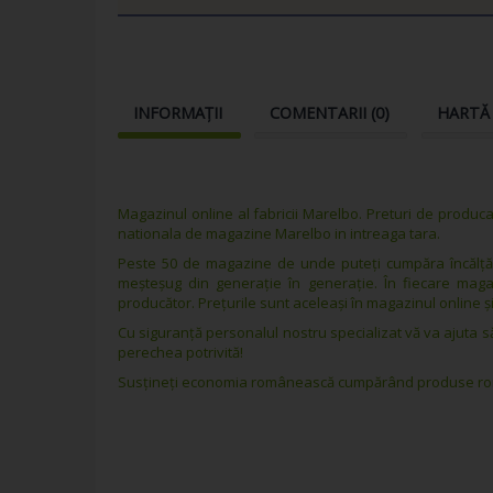
INFORMAȚII
COMENTARII (
0
)
HARTĂ
Magazinul online al fabricii Marelbo. Preturi de producat
nationala de magazine Marelbo in intreaga tara.
Peste 50 de magazine de unde puteți cumpăra încălțăm
meșteșug din generație în generație. În fiecare magaz
producător. Prețurile sunt aceleași în magazinul online ș
Cu siguranță personalul nostru specializat vă va ajuta 
perechea potrivită!
Susțineți economia românească cumpărând produse ro