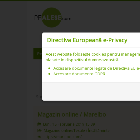
Catalog web SEO 
Directiva Europeană e-Privacy
PeAlese.com
Adăugare link
Meniu utilizator
Acest website folosește cookies pentru managementu
plasate în dispozitivul dumneavoastră.
Accesare documente legate de Directiva EU e
Accesare documente GDPR
Sunteți aici:
Home
/
Magazine online
/
Textile / Încă
Magazin online / Marelbo
Luni, 18 Februarie 2019 15:39
Magazine online/Textile / Încălțăminte
https://marelbo.com/