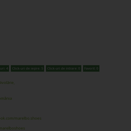
uri: 4
Click-uri de ieșire: 5
Click-uri de intrare: 0
Favorit: 0
ivolărie,
România
ook.com/marelbo.shoes
m/marelboshoes