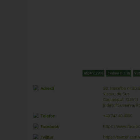
Afișări: 2708
Evaluare: 3.70
Vot
Str. Marelbo nr.20, B
Adresă
Vicovu de Sus
Cod poștal: 727611
Județul Suceava, 
+40 742 40 4000
Telefon
https://www.faceb
Facebook
https://twitter.co
Twitter