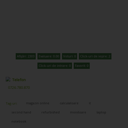
Afișări: 2303
Evaluare: 0.00
Voturi: 0
Click-uri de ieșire: 2
Click-uri de intrare: 0
Favorit: 0
Telefon
0726.780.870
magazin online
calculatoare
it
Tag-uri:
second hand
refurbished
monitoare
laptop
notebook