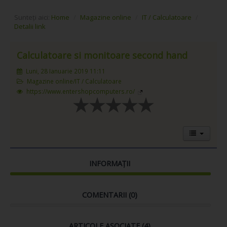
Sunteți aici:
Home
/
Magazine online
/
IT / Calculatoare
/
Detalii link
Calculatoare si monitoare second hand
Luni, 28 Ianuarie 2019 11:11
Magazine online/IT / Calculatoare
https://www.entershopcomputers.ro/
INFORMAȚII
COMENTARII (
0
)
ARTICOLE ASOCIATE (4)