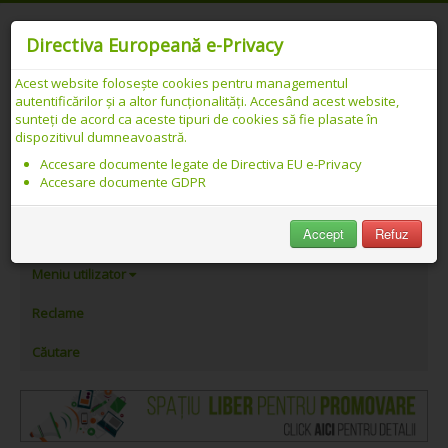
Directiva Europeană e-Privacy
Acest website folosește cookies pentru managementul
autentificărilor și a altor funcționalități. Accesând acest website,
Catalog web SEO PREMIUM Românesc -
sunteți de acord ca aceste tipuri de cookies să fie plasate în
dispozitivul dumneavoastră.
Detalii link
Accesare documente legate de Directiva EU e-Privacy
Accesare documente GDPR
PeAlese.com
Accept
Refuz
Adăugare link
Meniu utilizator
Reclame
Căutare