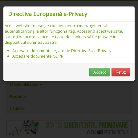
Directiva Europeană e-Privacy
Acest website folosește cookies pentru managementul
autentificărilor și a altor funcționalități. Accesând acest website,
Catalog web SEO PREMIUM Românesc -
sunteți de acord ca aceste tipuri de cookies să fie plasate în
dispozitivul dumneavoastră.
Detalii link
Accesare documente legate de Directiva EU e-Privacy
Accesare documente GDPR
PeAlese.com
Accept
Refuz
Adăugare link
Meniu utilizator
Reclame
Căutare