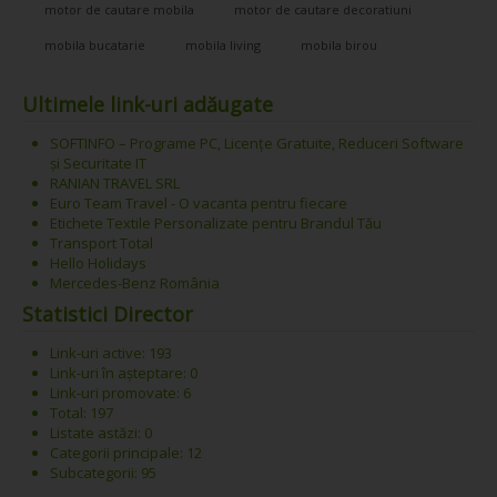
motor de cautare mobila
motor de cautare decoratiuni
mobila bucatarie
mobila living
mobila birou
Ultimele link-uri adăugate
SOFTINFO – Programe PC, Licențe Gratuite, Reduceri Software
și Securitate IT
RANIAN TRAVEL SRL
Euro Team Travel - O vacanta pentru fiecare
Etichete Textile Personalizate pentru Brandul Tău
Transport Total
Hello Holidays
Mercedes-Benz România
Statistici Director
Link-uri active: 193
Link-uri în așteptare: 0
Link-uri promovate: 6
Total: 197
Listate astăzi: 0
Categorii principale: 12
Subcategorii: 95