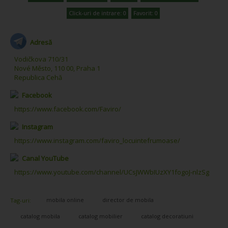
Click-uri de intrare: 0
Favorit: 0
Adresă
Vodičkova 710/31
Nové Město, 110 00, Praha 1
Republica Cehă
Facebook
https://www.facebook.com/Faviro/
Instagram
https://www.instagram.com/faviro_locuintefrumoase/
Canal YouTube
https://www.youtube.com/channel/UCsJWWbIUzXY1fogoJ-nlzSg
mobila online
director de mobila
Tag-uri:
catalog mobila
catalog mobilier
catalog decoratiuni