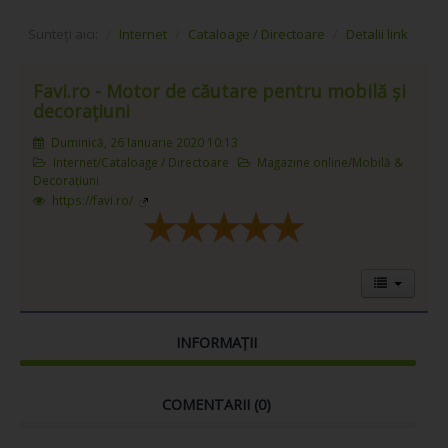
Sunteți aici:
/
Internet
/
Cataloage / Directoare
/
Detalii link
Favi.ro - Motor de căutare pentru mobilă și
decorațiuni
Duminică, 26 Ianuarie 2020 10:13
Internet/Cataloage / Directoare
Magazine online/Mobilă &
Decorațiuni
https://favi.ro/
INFORMAȚII
COMENTARII (
0
)