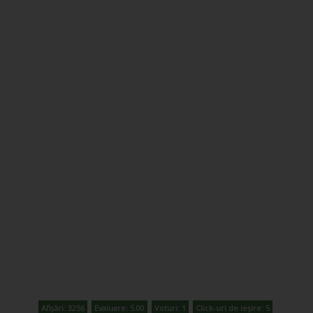
Afișări: 3256
Evaluare: 5.00
Voturi: 1
Click-uri de ieșire: 5