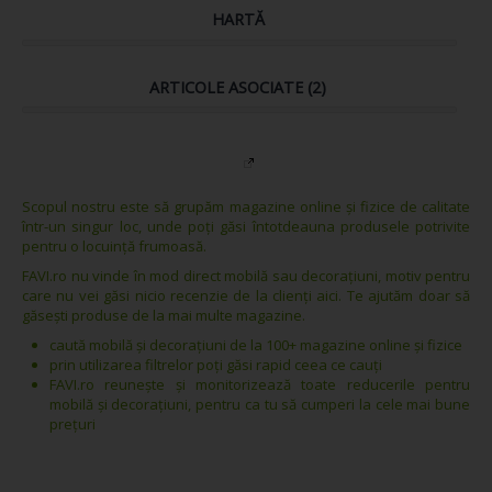
HARTĂ
ARTICOLE ASOCIATE (2)
Scopul nostru este să grupăm magazine online și fizice de calitate
într-un singur loc, unde poți găsi întotdeauna produsele potrivite
pentru o locuință frumoasă.
FAVI.ro nu vinde în mod direct mobilă sau decorațiuni, motiv pentru
care nu vei găsi nicio recenzie de la clienți aici. Te ajutăm doar să
găsești produse de la mai multe magazine.
caută mobilă și decorațiuni de la 100+ magazine online și fizice
prin utilizarea filtrelor poți găsi rapid ceea ce cauți
FAVI.ro reunește și monitorizează toate reducerile pentru
mobilă și decorațiuni, pentru ca tu să cumperi la cele mai bune
prețuri